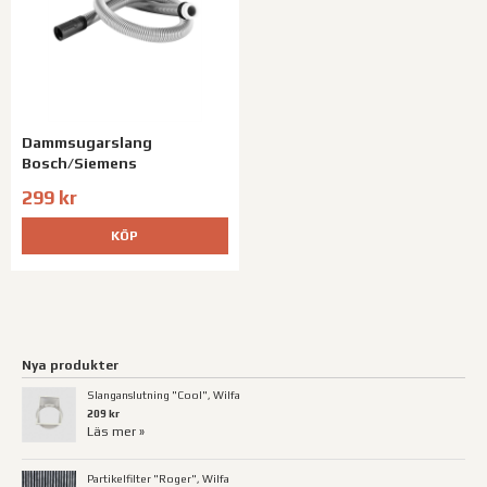
Dammsugarslang
Bosch/Siemens
299 kr
KÖP
Nya produkter
Slanganslutning "Cool", Wilfa
209 kr
Läs mer »
Partikelfilter "Roger", Wilfa