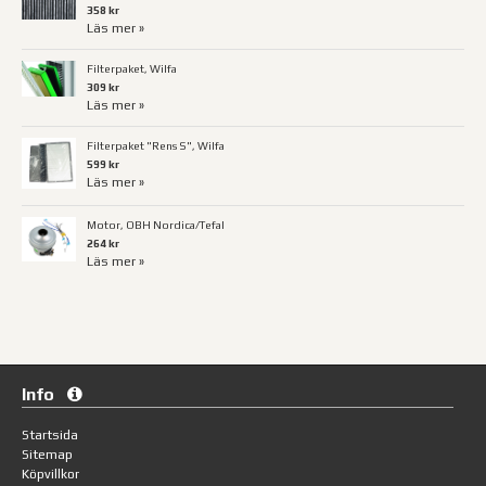
358 kr
Läs mer »
Filterpaket, Wilfa
309 kr
Läs mer »
Filterpaket "Rens S", Wilfa
599 kr
Läs mer »
Motor, OBH Nordica/Tefal
264 kr
Läs mer »
Info
Startsida
Sitemap
Köpvillkor