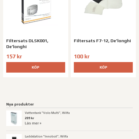
Filtersats DLSK001,
Filtersats F7-12, De'longhi
De'longhi
157 kr
100 kr
KÖP
KÖP
Nya produkter
Vattentank "Volo Multi", Wilfa
209 kr
Läs mer »
Laddstation "Innobot", Wilfa