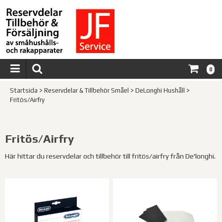
0
Startsida
>
Reservdelar & Tillbehör Småel
>
DeLonghi Hushåll
>
Fritös/Airfry
Fritös/Airfry
Här hittar du reservdelar och tillbehör till fritös/airfry från De'longhi.