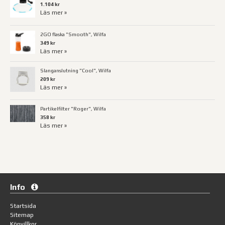
1.104 kr
Läs mer »
2GO flaska "Smooth", Wilfa
349 kr
Läs mer »
Slanganslutning "Cool", Wilfa
209 kr
Läs mer »
Partikelfilter "Roger", Wilfa
358 kr
Läs mer »
Info
Startsida
Sitemap
Köpvillkor