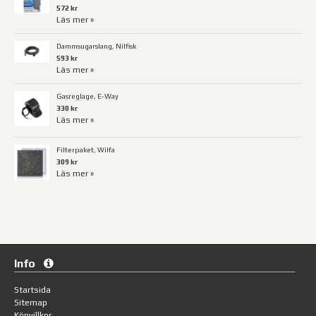
572 kr
Läs mer »
Dammsugarslang, Nilfisk
593 kr
Läs mer »
Gasreglage, E-Way
330 kr
Läs mer »
Filterpaket, Wilfa
309 kr
Läs mer »
Info
Startsida
Sitemap
Köpvillkor