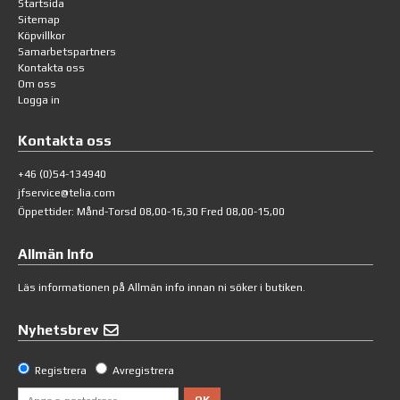
Startsida
Sitemap
Köpvillkor
Samarbetspartners
Kontakta oss
Om oss
Logga in
Kontakta oss
+46 (0)54-134940
jfservice@telia.com
Öppettider: Månd-Torsd 08,00-16,30 Fred 08,00-15,00
Allmän Info
Läs informationen på
Allmän info
innan ni söker i butiken.
Nyhetsbrev
Registrera
Avregistrera
OK