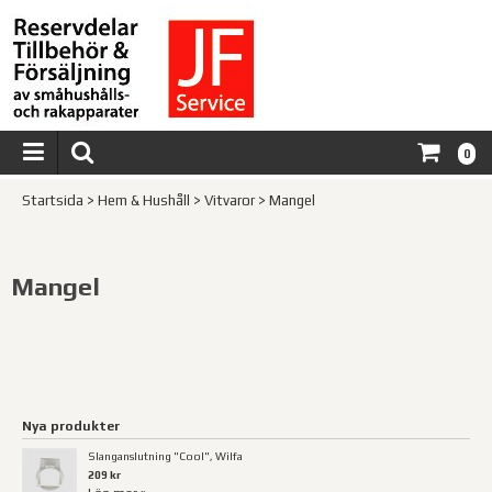
0
Startsida
>
Hem & Hushåll
>
Vitvaror
>
Mangel
Mangel
Nya produkter
Slanganslutning "Cool", Wilfa
209 kr