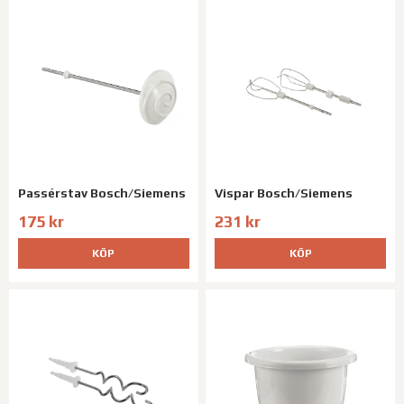
Passérstav Bosch/Siemens
Vispar Bosch/Siemens
175 kr
231 kr
KÖP
KÖP