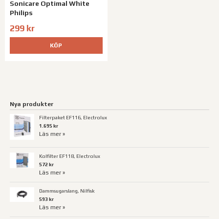
Sonicare Optimal White
Philips
299 kr
KÖP
Nya produkter
Filterpaket EF116, Electrolux
1.695 kr
Läs mer »
Kolfilter EF118, Electrolux
572 kr
Läs mer »
Dammsugarslang, Nilfisk
593 kr
Läs mer »