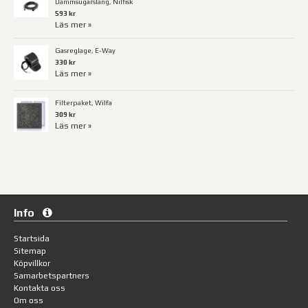
Dammsugarslang, Nilfisk
593 kr
Läs mer »
Gasreglage, E-Way
330 kr
Läs mer »
Filterpaket, Wilfa
309 kr
Läs mer »
Info
Startsida
Sitemap
Köpvillkor
Samarbetspartners
Kontakta oss
Om oss