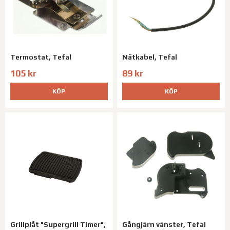
Termostat, Tefal
Nätkabel, Tefal
105 kr
89 kr
KÖP
KÖP
Grillplåt "Supergrill Timer",
Gångjärn vänster, Tefal