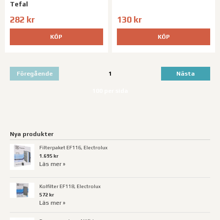
Tefal
282 kr
130 kr
KÖP
KÖP
Föregående
1
Nästa
100 per sida
Nya produkter
Filterpaket EF116, Electrolux
1.695 kr
Läs mer »
Kolfilter EF118, Electrolux
572 kr
Läs mer »