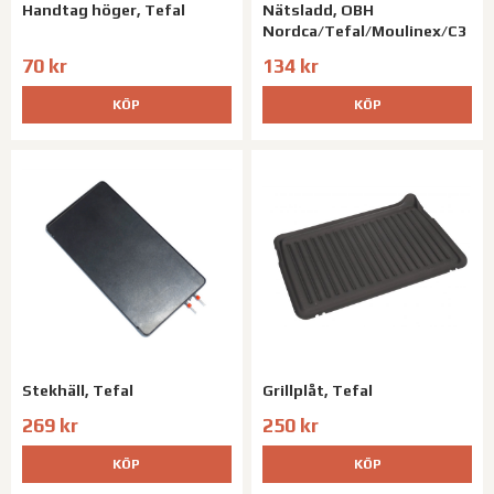
Handtag höger, Tefal
Nätsladd, OBH
Nordca/Tefal/Moulinex/C3
70 kr
134 kr
KÖP
KÖP
Stekhäll, Tefal
Grillplåt, Tefal
269 kr
250 kr
KÖP
KÖP