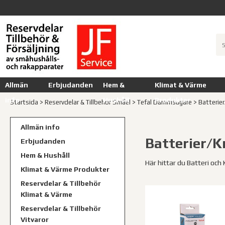
Allmän
Erbjudanden
Hem &
Klimat & Värme
info
Hushåll
Produkter
Startsida
>
Reservdelar & Tillbehör Småel
>
Tefal Dammsugare
>
Batterie
Allmän info
Batterier/K
Erbjudanden
Hem & Hushåll
Här hittar du Batteri och
Klimat & Värme Produkter
Reservdelar & Tillbehör
Klimat & Värme
Reservdelar & Tillbehör
Vitvaror