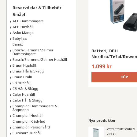
Reservdelar & Tillbehör
Småel
AEG Dammsugare
AEG Hushåll
Asko Mangel
Babyliss
Bamix
Bosch/Siemens/Zelmer
Batteri, OBH
Dammsugare
Nordica/Tefal/Rowe
Bosch/Siemens/Zelmer Hushåll
1.099 kr
Braun Hushåll
Braun Hår & Skägg
KÖP
Braun OralB
C3 Hushåll
C3 Hår & Skägg
Calor Hushåll
Calor Hår & Skägg
Champion Dammsugare &
Ångmopp
Champion Hushåll
Nya produkter
Champion Klädvård
Champion Personvård
Vattentank "Volo Mul
Cuisinart Hushåll
209 kr