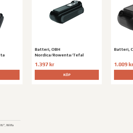
Batteri, OBH
Batteri,
nta
Nordica/Rowenta/Tefal
1.397 kr
1.009 k
KÖP
ti", Wilfa