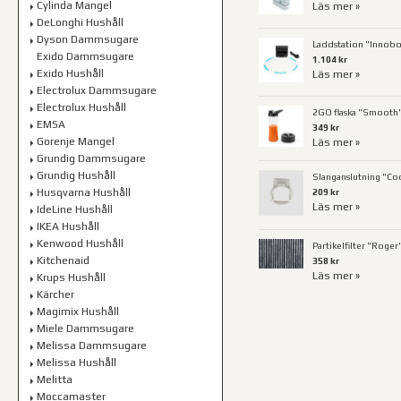
Cylinda Mangel
Läs mer »
DeLonghi Hushåll
Dyson Dammsugare
Laddstation "Innobo
Exido Dammsugare
1.104 kr
Exido Hushåll
Läs mer »
Electrolux Dammsugare
Electrolux Hushåll
2GO flaska "Smooth"
EMSA
349 kr
Gorenje Mangel
Läs mer »
Grundig Dammsugare
Grundig Hushåll
Slanganslutning "Coo
Husqvarna Hushåll
209 kr
Läs mer »
IdeLine Hushåll
IKEA Hushåll
Kenwood Hushåll
Partikelfilter "Roger
Kitchenaid
358 kr
Läs mer »
Krups Hushåll
Kärcher
Magimix Hushåll
Miele Dammsugare
Melissa Dammsugare
Melissa Hushåll
Melitta
Moccamaster