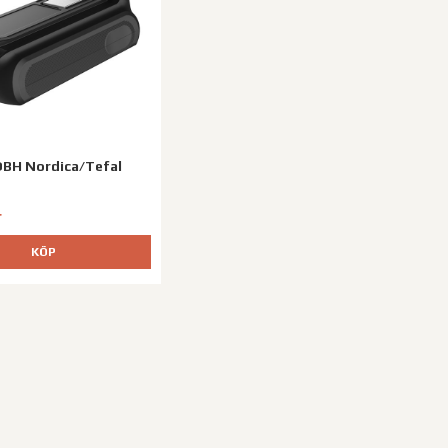
 OBH Nordica/Tefal
r
KÖP