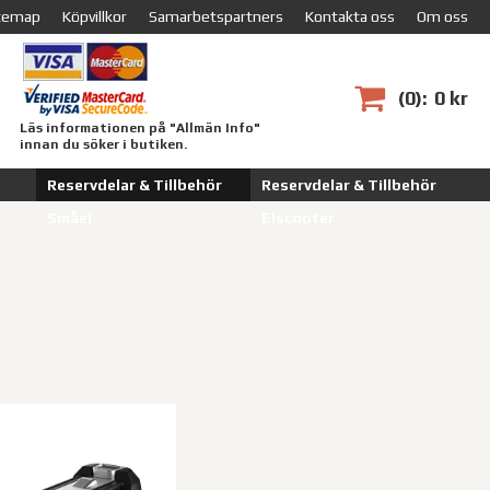
temap
Köpvillkor
Samarbetspartners
Kontakta oss
Om oss
0
0 kr
Läs informationen på "Allmän Info"
innan du söker i butiken.
Reservdelar & Tillbehör
Reservdelar & Tillbehör
Småel
Elscooter