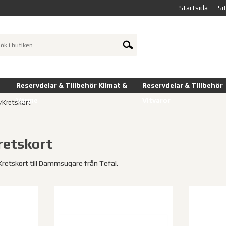
Startsida
Si
Reservdelar & Tillbehör Klimat &
Reservdelar & Tillbehör
Värme
Vitvaror
r/Kretskort
retskort
 Kretskort till Dammsugare från Tefal.