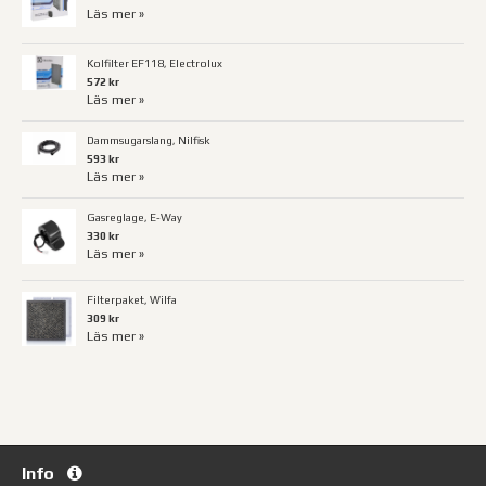
Läs mer »
Kolfilter EF118, Electrolux
572 kr
Läs mer »
Dammsugarslang, Nilfisk
593 kr
Läs mer »
Gasreglage, E-Way
330 kr
Läs mer »
Filterpaket, Wilfa
309 kr
Läs mer »
Info