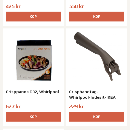
425 kr
550 kr
KÖP
KÖP
Crisppanna D32, Whirlpool
Crisphandtag,
Whirlpool/Indesit/IKEA
627 kr
229 kr
KÖP
KÖP