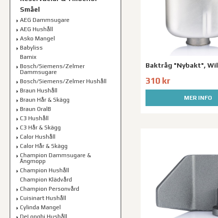
Småel
AEG Dammsugare
AEG Hushåll
Asko Mangel
Babyliss
Bamix
Baktråg "Nybakt", Wi
Bosch/Siemens/Zelmer
Dammsugare
310 kr
Bosch/Siemens/Zelmer Hushåll
Braun Hushåll
MER INFO
Braun Hår & Skägg
Braun OralB
C3 Hushåll
C3 Hår & Skägg
Calor Hushåll
Calor Hår & Skägg
Champion Dammsugare &
Ångmopp
Champion Hushåll
Champion Klädvård
Champion Personvård
Cuisinart Hushåll
Cylinda Mangel
DeLonghi Hushåll