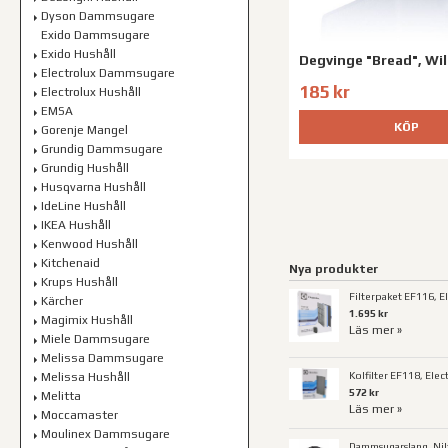
Dyson Dammsugare
Exido Dammsugare
Exido Hushåll
Degvinge "Bread", Wil
Electrolux Dammsugare
185 kr
Electrolux Hushåll
EMSA
KÖP
Gorenje Mangel
Grundig Dammsugare
Grundig Hushåll
Husqvarna Hushåll
IdeLine Hushåll
IKEA Hushåll
Kenwood Hushåll
Kitchenaid
Nya produkter
Krups Hushåll
Filterpaket EF116, E
Kärcher
1.695 kr
Magimix Hushåll
Läs mer »
Miele Dammsugare
Melissa Dammsugare
Kolfilter EF118, Elec
Melissa Hushåll
572 kr
Melitta
Läs mer »
Moccamaster
Moulinex Dammsugare
Dammsugarslang, Nilf