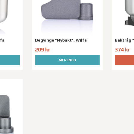
lfa
Degvinge "Nybakt", Wilfa
Baktråg 
209 kr
374 kr
MER INFO