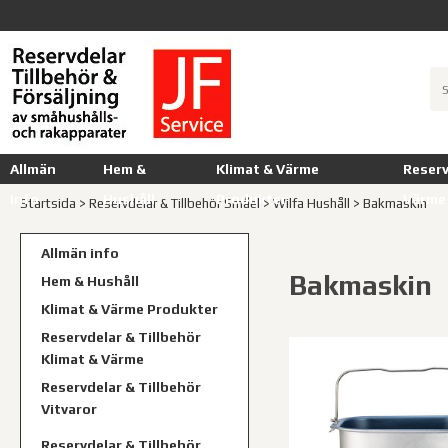
Allmän
Hem &
Klimat & Värme
Reserv
info
Hushåll
Produkter
Värme
Startsida
>
Reservdelar & Tillbehör Småel
>
Wilfa Hushåll
>
Bakmaskin
Allmän info
Bakmaskin
Hem & Hushåll
Klimat & Värme Produkter
Reservdelar & Tillbehör
Klimat & Värme
Reservdelar & Tillbehör
Vitvaror
Reservdelar & Tillbehör