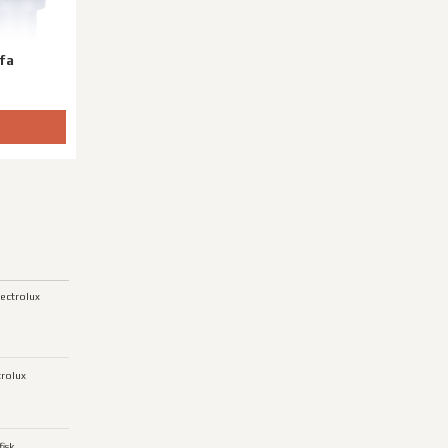
fa
lectrolux
trolux
isk