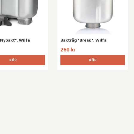
"Nybakt", Wilfa
Baktråg "Bread", Wilfa
260 kr
KÖP
KÖP