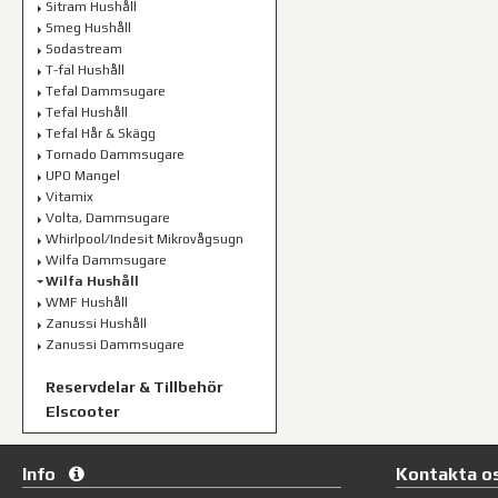
Sitram Hushåll
Smeg Hushåll
Sodastream
T-fal Hushåll
Tefal Dammsugare
Tefal Hushåll
Tefal Hår & Skägg
Tornado Dammsugare
UPO Mangel
Vitamix
Volta, Dammsugare
Whirlpool/Indesit Mikrovågsugn
Wilfa Dammsugare
Wilfa Hushåll
WMF Hushåll
Zanussi Hushåll
Zanussi Dammsugare
Reservdelar & Tillbehör
Elscooter
Info
Kontakta o