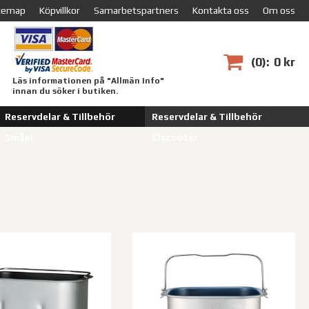
temap
Köpvillkor
Samarbetspartners
Kontakta oss
Om oss
0
0 kr
Läs informationen på "Allmän Info"
innan du söker i butiken.
Reservdelar & Tillbehör
Reservdelar & Tillbehör
Småel
Elscooter