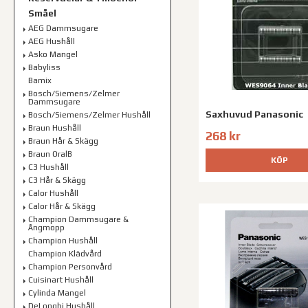
Småel
AEG Dammsugare
AEG Hushåll
Asko Mangel
Babyliss
Bamix
Bosch/Siemens/Zelmer
Dammsugare
Saxhuvud Panasonic
Bosch/Siemens/Zelmer Hushåll
Braun Hushåll
268 kr
Braun Hår & Skägg
Braun OralB
KÖP
C3 Hushåll
C3 Hår & Skägg
Calor Hushåll
Calor Hår & Skägg
Champion Dammsugare &
Ångmopp
Champion Hushåll
Champion Klädvård
Champion Personvård
Cuisinart Hushåll
Cylinda Mangel
DeLonghi Hushåll