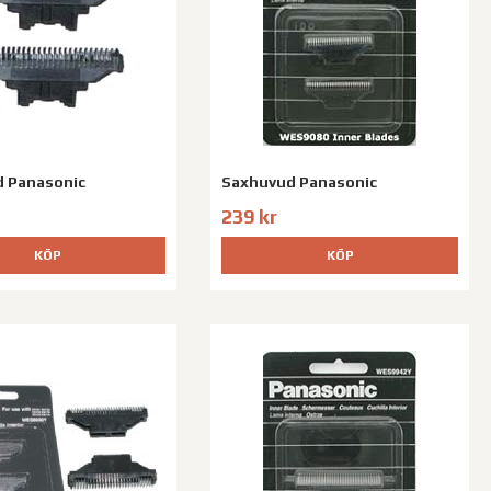
 Panasonic
Saxhuvud Panasonic
239 kr
KÖP
KÖP