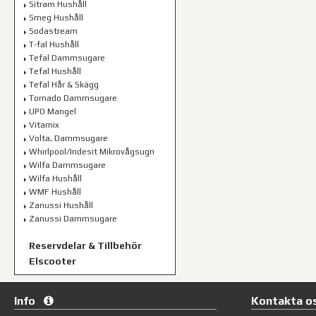
Sitram Hushåll
Smeg Hushåll
Sodastream
T-fal Hushåll
Tefal Dammsugare
Tefal Hushåll
Tefal Hår & Skägg
Tornado Dammsugare
UPO Mangel
Vitamix
Volta, Dammsugare
Whirlpool/Indesit Mikrovågsugn
Wilfa Dammsugare
Wilfa Hushåll
WMF Hushåll
Zanussi Hushåll
Zanussi Dammsugare
Reservdelar & Tillbehör
Elscooter
Info
Kontakta o