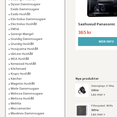
Dyson Dammsugare
Exido Dammsugare
Exido Hushåll
Electrolux Dammsugare
Saxhuvud Panasonic
Electrolux Hushåll
EMSA
365 kr
Gorenje Mangel
Grundig Dammsugare
MER INFO
Grundig Hushåll
Husqvarna Hushåll
IdeLine Hushåll
IKEA Hushåll
Kenwood Hushåll
Kitchenaid
Krups Hushåll
Kärcher
Nya produkter
Magimix Hushåll
Gasreglage, E-Way
Miele Dammsugare
330 kr
Melissa Dammsugare
Läs mer »
Melissa Hushåll
Melitta
Filterpaket, Wilfa
Moccamaster
309 kr
Moulinex Dammsugare
Läs mer »