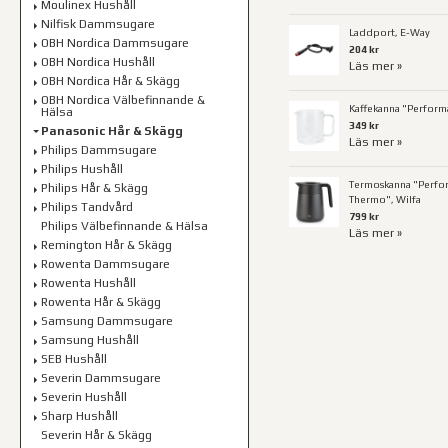
Moulinex Hushåll
Nilfisk Dammsugare
Laddport, E-Way
OBH Nordica Dammsugare
204 kr
OBH Nordica Hushåll
Läs mer »
OBH Nordica Hår & Skägg
OBH Nordica Välbefinnande &
Kaffekanna "Perform
Hälsa
349 kr
Panasonic Hår & Skägg
Läs mer »
Philips Dammsugare
Philips Hushåll
Termoskanna "Perfo
Philips Hår & Skägg
Thermo", Wilfa
Philips Tandvård
799 kr
Philips Välbefinnande & Hälsa
Läs mer »
Remington Hår & Skägg
Rowenta Dammsugare
Rowenta Hushåll
Rowenta Hår & Skägg
Samsung Dammsugare
Samsung Hushåll
SEB Hushåll
Severin Dammsugare
Severin Hushåll
Sharp Hushåll
Severin Hår & Skägg