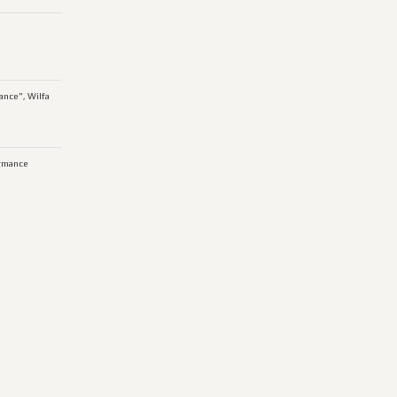
ance", Wilfa
rmance