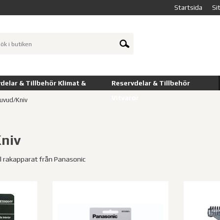
Startsida
Si
delar & Tillbehör Klimat &
Reservdelar & Tillbehör
Vitvaror
uvud/Kniv
niv
ll rakapparat från Panasonic