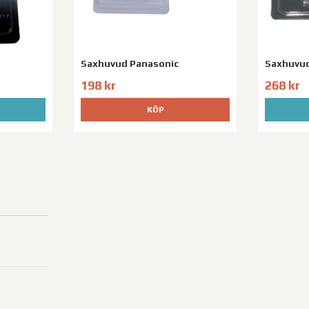
Saxhuvud Panasonic
Saxhuvud
198 kr
268 kr
KÖP