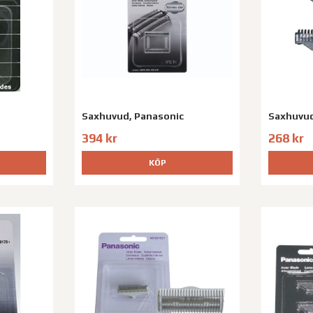
Saxhuvud, Panasonic
Saxhuvud
394 kr
268 kr
KÖP