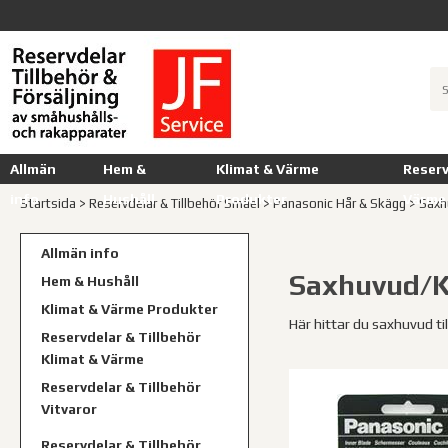
Allmän
Hem &
Klimat & Värme
Reserv
info
Hushåll
Produkter
Värme
Startsida
>
Reservdelar & Tillbehör Småel
>
Panasonic Hår & Skägg
>
Saxh
Allmän info
Saxhuvud/K
Hem & Hushåll
Klimat & Värme Produkter
Här hittar du saxhuvud ti
Reservdelar & Tillbehör
Klimat & Värme
Reservdelar & Tillbehör
Vitvaror
Reservdelar & Tillbehör