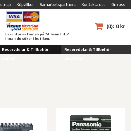
temap
Köpvillkor
Samarbetspartners
Kontakta oss
Om oss
0
0 kr
Läs informationen på "Allmän Info"
innan du söker i butiken.
Reservdelar & Tillbehör
Reservdelar & Tillbehör
Småel
Elscooter