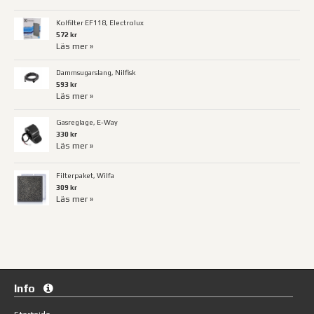
Kolfilter EF118, Electrolux
572 kr
Läs mer »
Dammsugarslang, Nilfisk
593 kr
Läs mer »
Gasreglage, E-Way
330 kr
Läs mer »
Filterpaket, Wilfa
309 kr
Läs mer »
Info